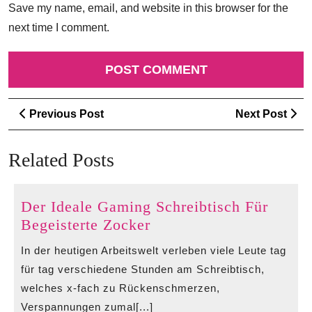
Save my name, email, and website in this browser for the
next time I comment.
Post
Previous
Ne
Previous Post
Next Post
navigation
Post
Po
Related Posts
Der Ideale Gaming Schreibtisch Für
Der
Begeisterte Zocker
Ideale
In der heutigen Arbeitswelt verleben viele Leute tag
Gaming
für tag verschiedene Stunden am Schreibtisch,
Schreibtisch
welches x-fach zu Rückenschmerzen,
Für
Verspannungen zumal[...]