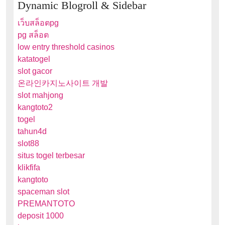
Dynamic Blogroll & Sidebar
เว็บสล็อตpg
pg สล็อต
low entry threshold casinos
katatogel
slot gacor
온라인카지노사이트 개발
slot mahjong
kangtoto2
togel
tahun4d
slot88
situs togel terbesar
klikfifa
kangtoto
spaceman slot
PREMANTOTO
deposit 1000