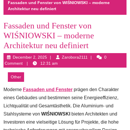
Fassaden und Fenster von WIŚNIOWSKI – moderne
Architektur neu definiert
Fassaden und Fenster von
WIŚNIOWSKI – moderne
Architektur neu definiert
December
Zarobora2111
December 2, 2025
Zarobora2111
0
2,
Comment
12:31 am
2025
Other
Moderne
Fassaden und Fenster
prägen den Charakter
eines Gebäudes und bestimmen seine Energieeffizienz,
Lichtqualität und Gesamtästhetik. Die Aluminium- und
Stahlsysteme von
WIŚNIOWSKI
bieten Architekten und
Investoren eine vielseitige Lösung für Projekte, die hohe