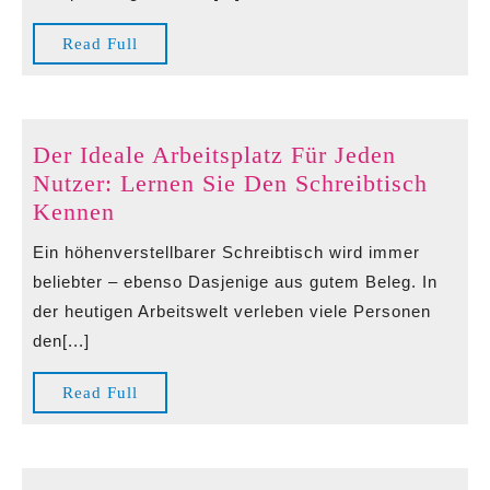
Begeisterte
Zocker
Read
Read Full
Full
Der Ideale Arbeitsplatz Für Jeden
Nutzer: Lernen Sie Den Schreibtisch
Der
Kennen
Ideale
Ein höhenverstellbarer Schreibtisch wird immer
Arbeitsplatz
beliebter – ebenso Dasjenige aus gutem Beleg. In
Für
der heutigen Arbeitswelt verleben viele Personen
Jeden
den[...]
Nutzer:
Lernen
Read
Read Full
Sie
Full
Den
Schreibtisch