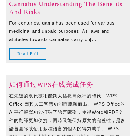
Kennen
Cannabis Understanding The Benefits
Cannabis
And Risks
Understanding
For centuries, ganja has been used for various
The
medicinal and unpaid purposes. As laws and
Benefits
attitudes towards cannabis carry on[...]
And
Risks
Read
Read Full
Full
如
如何通过WPS在线完成任务
何
在先進的現代技術能夠大幅提高效率的時代，WPS
通
Office 因其人工智慧功能而脫穎而出。 WPS Office的
过
AI平行翻譯功能打破了語言障礙，使得Word和PDF文
WPS
件的翻譯更加便捷，同時又能保持原文的完整性，是多
在
語言團隊或使用多種語言的個人的得力助手。 WPS
线