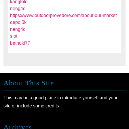
kangtoto
neng4d
https://www.outdoorprovedore.com/about-our-market
depo 5k
neng4d
slot
bethoki77
About This Site
This may be a good place to introduce yourself and your
site or include some credits.
Archives