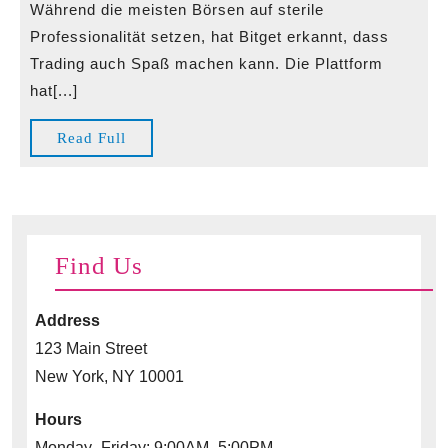
Während die meisten Börsen auf sterile
Krypto-
Professionalität setzen, hat Bitget erkannt, dass
Handel
Trading auch Spaß machen kann. Die Plattform
zum
hat[...]
spielerischen
Erlebnis
Read
Read Full
wird
Full
Find Us
Address
123 Main Street
New York, NY 10001
Hours
Monday–Friday: 9:00AM–5:00PM