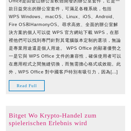
Office是由金山辦公室軟體開發的辦公室套件，它是一
完
款日益突出的辦公室套件，可滿足各種系統，包括
成
WPS Windows、macOS、Linux、iOS、Android、
任
Fire OS和HarmonyOS。尋求高效、全面的辦公室解
务
決方案的個人可以從 WPS 官方網站下載 WPS，在那
裡他們可以找到專門針對其電腦版本定制的選項，無論
是專業用途還是個人用途。 WPS Office 的顯著優勢之
一是它與 WPS Office 文件的兼容性，確保使用者可以
在應用程式之間無縫切換，而無需擔心格式或效能。此
外，WPS Office 對中國客戶特別有吸引力，因為[...]
Read
Read Full
Full
Bitget Wo Krypto-Handel zum
Bitget
spielerischen Erlebnis wird
Wo