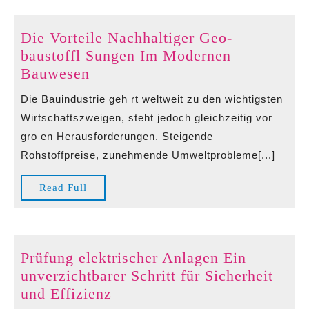
Cons
Befo
Die Vorteile Nachhaltiger Geo-
You
baustoffl Sungen Im Modernen
Pack
Die
Bauwesen
Your
Vorteile
Bags
Die Bauindustrie geh rt weltweit zu den wichtigsten
Nachhaltiger
Wirtschaftszweigen, steht jedoch gleichzeitig vor
Geo-
gro en Herausforderungen. Steigende
baustoffl
Rohstoffpreise, zunehmende Umweltprobleme[...]
Sungen
Im
Read
Read Full
Modernen
Full
Bauwesen
Prüfung elektrischer Anlagen Ein
unverzichtbarer Schritt für Sicherheit
Prüfung
und Effizienz