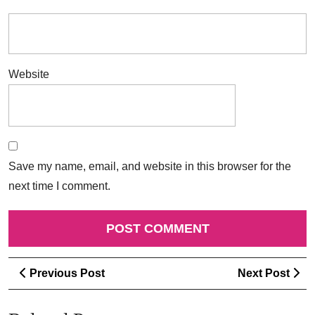
Website
Save my name, email, and website in this browser for the
next time I comment.
Post
Previous
Ne
Previous Post
Next Post
navigation
Post
Po