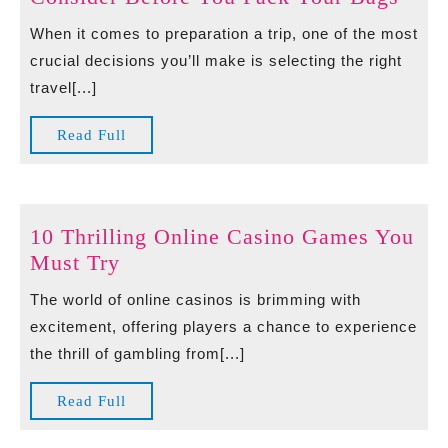
Ulti
When it comes to preparation a trip, one of the most
Steer
crucial decisions you’ll make is selecting the right
To
travel[...]
Choo
The
Read
Read Full
Hon
Full
Trip
Bag:
A
10 Thrilling Online Casino Games You
Com
10
Must Try
Look
Thrilling
The world of online casinos is brimming with
At
Online
excitement, offering players a chance to experience
Style
Casino
the thrill of gambling from[...]
Featu
Games
And
You
Read
Read Full
Wha
Must
Full
To
Try