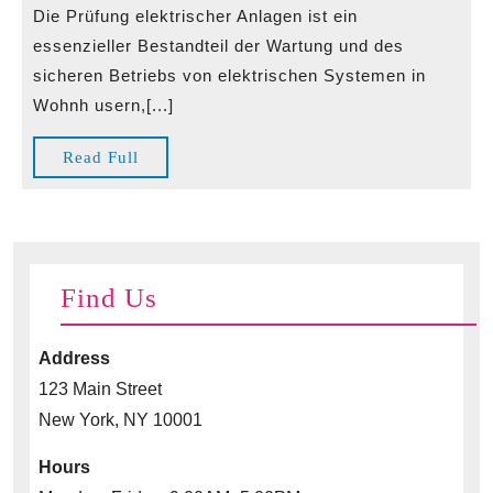
elektrischer
Die Prüfung elektrischer Anlagen ist ein
Anlagen
essenzieller Bestandteil der Wartung und des
Ein
sicheren Betriebs von elektrischen Systemen in
unverzichtbarer
Wohnh usern,[...]
Schritt
für
Read
Read Full
Sicherheit
Full
und
Effizienz
Find Us
Address
123 Main Street
New York, NY 10001
Hours