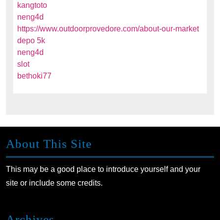
kangtoto
neng4d
https://www.outdoorprovedore.com/about-our-market
depo 5k
neng4d
slot
bethoki77
About This Site
This may be a good place to introduce yourself and your
site or include some credits.
Archives