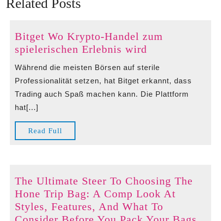
Related Posts
Bitget Wo Krypto-Handel zum
Bitget
spielerischen Erlebnis wird
Wo
Während die meisten Börsen auf sterile
Krypto-
Professionalität setzen, hat Bitget erkannt, dass
Handel
Trading auch Spaß machen kann. Die Plattform
zum
hat[...]
spielerischen
Erlebnis
Read
Read Full
wird
Full
The Ultimate Steer To Choosing The
Hone Trip Bag: A Comp Look At
Styles, Features, And What To
The
Consider Before You Pack Your Bags