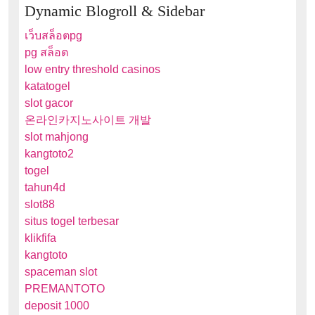
Dynamic Blogroll & Sidebar
เว็บสล็อตpg
pg สล็อต
low entry threshold casinos
katatogel
slot gacor
온라인카지노사이트 개발
slot mahjong
kangtoto2
togel
tahun4d
slot88
situs togel terbesar
klikfifa
kangtoto
spaceman slot
PREMANTOTO
deposit 1000