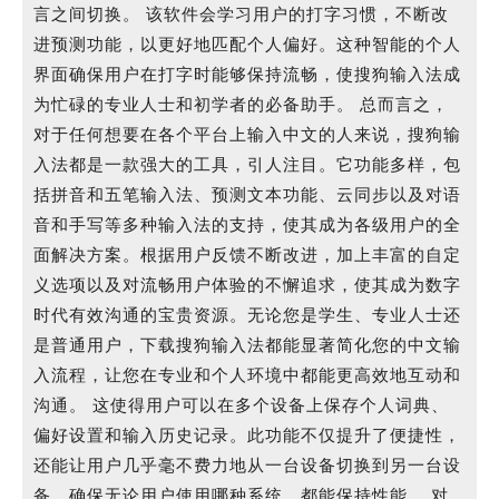
言之间切换。 该软件会学习用户的打字习惯，不断改
进预测功能，以更好地匹配个人偏好。这种智能的个人
界面确保用户在打字时能够保持流畅，使搜狗输入法成
为忙碌的专业人士和初学者的必备助手。 总而言之，
对于任何想要在各个平台上输入中文的人来说，搜狗输
入法都是一款强大的工具，引人注目。它功能多样，包
括拼音和五笔输入法、预测文本功能、云同步以及对语
音和手写等多种输入法的支持，使其成为各级用户的全
面解决方案。根据用户反馈不断改进，加上丰富的自定
义选项以及对流畅用户体验的不懈追求，使其成为数字
时代有效沟通的宝贵资源。无论您是学生、专业人士还
是普通用户，下载搜狗输入法都能显著简化您的中文输
入流程，让您在专业和个人环境中都能更高效地互动和
沟通。 这使得用户可以在多个设备上保存个人词典、
偏好设置和输入历史记录。此功能不仅提升了便捷性，
还能让用户几乎毫不费力地从一台设备切换到另一台设
备，确保无论用户使用哪种系统，都能保持性能。 对