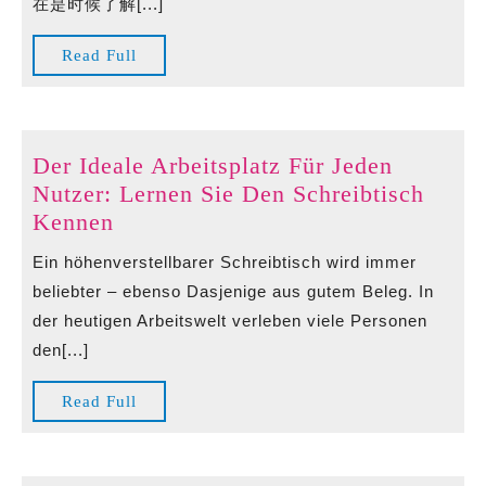
在是时候了解[...]
Read
Read Full
Full
Der Ideale Arbeitsplatz Für Jeden
Nutzer: Lernen Sie Den Schreibtisch
Der
Kennen
Ideale
Ein höhenverstellbarer Schreibtisch wird immer
Arbeitsplatz
beliebter – ebenso Dasjenige aus gutem Beleg. In
Für
der heutigen Arbeitswelt verleben viele Personen
Jeden
den[...]
Nutzer:
Lernen
Read
Read Full
Sie
Full
Den
Schreibtisch