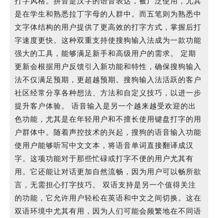
打字风格。拼音是汉字的语音表达，被广泛使用，尤其
是在学生和熟悉拉丁字母的人群中。而五笔则为熟悉中
文字体结构的用户提供了更高效的打字方式，掌握后打
字速度更快。这种双重支持使搜狗输入法成为一款功能
强大的工具，能够满足新手和高级用户的需求。 定期
更新会根据用户反馈引入新功能和特性，确保搜狗输入
法不仅满足预期，更超越预期。搜狗输入法活跃的客户
社区经常分享各种想法、方法和自定义技巧，以进一步
提升客户体验。 语音输入是另一个越来越受欢迎的出
色功能，尤其是在年轻用户和不擅长使用键盘打字的用
户群体中。随着声控技术的兴起，搜狗的语音输入功能
使用户能够听写中文文本，将语音单词直接翻译成汉
字。这项功能对于那些忙碌或打字不便的用户尤其有
用。它还能让对话更加自然流畅，因为用户可以畅所欲
言，无需担心打字技巧。 双语支持是另一个值得关注
的功能，它允许用户轻松在英语和中文之间切换。这在
双语环境中尤其有用，因为人们可能会频繁地在不同语