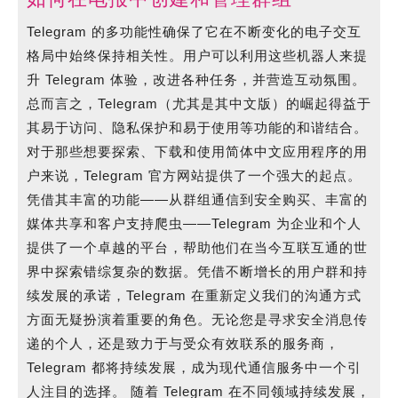
何
Telegram 的多功能性确保了它在不断变化的电子交互
在
格局中始终保持相关性。用户可以利用这些机器人来提
电
升 Telegram 体验，改进各种任务，并营造互动氛围。
报
总而言之，Telegram（尤其是其中文版）的崛起得益于
中
其易于访问、隐私保护和易于使用等功能的和谐结合。
创
对于那些想要探索、下载和使用简体中文应用程序的用
建
户来说，Telegram 官方网站提供了一个强大的起点。
和
凭借其丰富的功能——从群组通信到安全购买、丰富的
管
媒体共享和客户支持爬虫——Telegram 为企业和个人
理
提供了一个卓越的平台，帮助他们在当今互联互通的世
群
界中探索错综复杂的数据。凭借不断增长的用户群和持
组
续发展的承诺，Telegram 在重新定义我们的沟通方式
方面无疑扮演着重要的角色。无论您是寻求安全消息传
递的个人，还是致力于与受众有效联系的服务商，
Telegram 都将持续发展，成为现代通信服务中一个引
人注目的选择。 随着 Telegram 在不同领域持续发展，