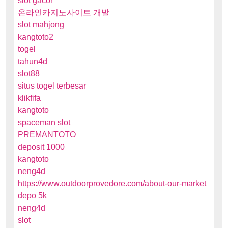
slot gacor
온라인카지노사이트 개발
slot mahjong
kangtoto2
togel
tahun4d
slot88
situs togel terbesar
klikfifa
kangtoto
spaceman slot
PREMANTOTO
deposit 1000
kangtoto
neng4d
https://www.outdoorprovedore.com/about-our-market
depo 5k
neng4d
slot