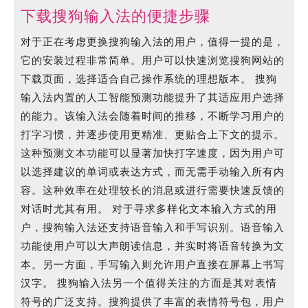
Kennen
下
下载搜狗输入法的便捷步骤
载
对于正在考虑更换搜狗输入法的用户，值得一提的是，
搜
它的安装过程非常简单。用户可以快速浏览搜狗网站的
狗
下载页面，选择适合自己操作系统的理想版本。 搜狗
输
输入法内置的人工智能预测功能提升了其适应用户选择
入
的能力。该输入法会随着时间的推移，不断学习用户的
法
打字习惯，并逐步使用更精准、更贴合上下文的提示。
的
这种预测文本功能可以显著加快打字速度，因为用户可
便
以选择建议的单词或表达方式，而无需手动输入所有内
捷
容。这种效率在处理较长的消息或进行需要快速反馈的
步
对话时尤其有用。 对于寻求多样化文本输入方式的用
骤
户，搜狗输入法还支持语音输入和手写识别。语音输入
功能使用户可以大声朗读信息，并实时将语音转换为文
本。另一方面，手写输入则允许用户直接在屏幕上书写
汉字。 搜狗输入法另一个值得关注的方面是其对表情
符号的广泛支持。搜狗提供了丰富的表情符号包，用户