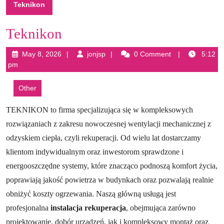
Teknikon
Teknikon
May
jonjsp
May 8, 2026
jonjsp
0 Comment
5:12
8,
pm
2026
Other
TEKNIKON to firma specjalizująca się w kompleksowych
rozwiązaniach z zakresu nowoczesnej wentylacji mechanicznej z
odzyskiem ciepła, czyli rekuperacji. Od wielu lat dostarczamy
klientom indywidualnym oraz inwestorom sprawdzone i
energooszczędne systemy, które znacząco podnoszą komfort życia,
poprawiają jakość powietrza w budynkach oraz pozwalają realnie
obniżyć koszty ogrzewania. Naszą główną usługą jest
profesjonalna
instalacja rekuperacja
, obejmująca zarówno
projektowanie, dobór urządzeń, jak i kompleksowy montaż oraz