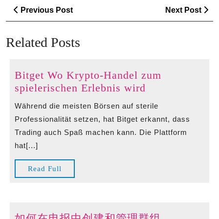
Post
Previous
Ne
Previous Post
Next Post
navigation
Post
Po
Related Posts
Bitget Wo Krypto-Handel zum
Bitget
spielerischen Erlebnis wird
Wo
Während die meisten Börsen auf sterile
Krypto-
Professionalität setzen, hat Bitget erkannt, dass
Handel
Trading auch Spaß machen kann. Die Plattform
zum
hat[...]
spielerischen
Erlebnis
Read
Read Full
wird
Full
如
如何在电报中创建和管理群组