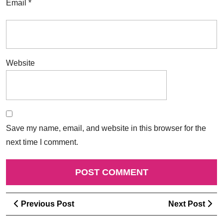
Email
*
Website
Save my name, email, and website in this browser for the
next time I comment.
Post
Previous
Ne
Previous Post
Next Post
navigation
Post
Po