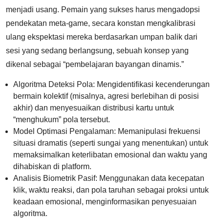
menjadi usang. Pemain yang sukses harus mengadopsi
pendekatan meta-game, secara konstan mengkalibrasi
ulang ekspektasi mereka berdasarkan umpan balik dari
sesi yang sedang berlangsung, sebuah konsep yang
dikenal sebagai “pembelajaran bayangan dinamis.”
Algoritma Deteksi Pola: Mengidentifikasi kecenderungan
bermain kolektif (misalnya, agresi berlebihan di posisi
akhir) dan menyesuaikan distribusi kartu untuk
“menghukum” pola tersebut.
Model Optimasi Pengalaman: Memanipulasi frekuensi
situasi dramatis (seperti sungai yang menentukan) untuk
memaksimalkan keterlibatan emosional dan waktu yang
dihabiskan di platform.
Analisis Biometrik Pasif: Menggunakan data kecepatan
klik, waktu reaksi, dan pola taruhan sebagai proksi untuk
keadaan emosional, menginformasikan penyesuaian
algoritma.