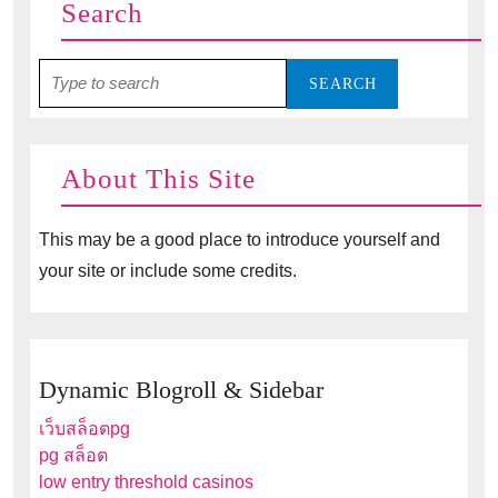
Search
Search
for:
About This Site
This may be a good place to introduce yourself and
your site or include some credits.
Dynamic Blogroll & Sidebar
เว็บสล็อตpg
pg สล็อต
low entry threshold casinos