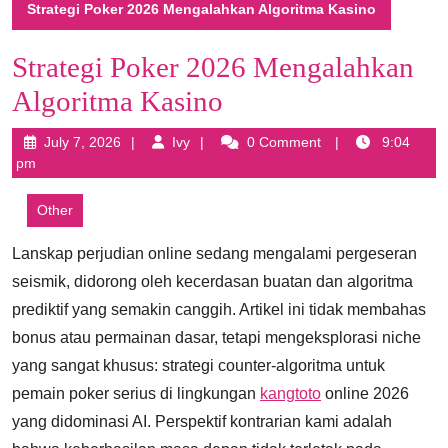
Strategi Poker 2026 Mengalahkan Algoritma Kasino
Strategi Poker 2026 Mengalahkan
Algoritma Kasino
July
Ivy
July 7, 2026
Ivy
0 Comment
9:04
7,
pm
2026
Other
Lanskap perjudian online sedang mengalami pergeseran
seismik, didorong oleh kecerdasan buatan dan algoritma
prediktif yang semakin canggih. Artikel ini tidak membahas
bonus atau permainan dasar, tetapi mengeksplorasi niche
yang sangat khusus: strategi counter-algoritma untuk
pemain poker serius di lingkungan
kangtoto
online 2026
yang didominasi AI. Perspektif kontrarian kami adalah