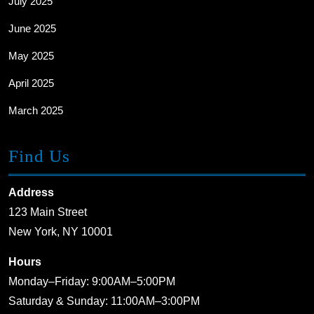
July 2025
June 2025
May 2025
April 2025
March 2025
Find Us
Address
123 Main Street
New York, NY 10001
Hours
Monday–Friday: 9:00AM–5:00PM
Saturday & Sunday: 11:00AM–3:00PM