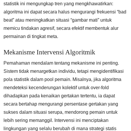
statistik ini mengungkap tren yang mengkhawatirkan:
algoritma ini dapat secara halus mengurangi frekuensi “bad
beat” atau meningkatkan situasi “gambar mati” untuk
memicu tindakan agresif, secara efektif membentuk alur
permainan di tingkat meta.
Mekanisme Intervensi Algoritmik
Pemahaman mendalam tentang mekanisme ini penting.
Sistem tidak menargetkan individu, tetapi mengidentifikasi
pola statistik dalam pool pemain. Misalnya, jika algoritma
mendeteksi kecenderungan kolektif untuk over-fold
dihadapkan pada kenaikan gertakan tertentu, ia dapat
secara bertahap mengurangi persentase gertakan yang
sukses dalam situasi serupa, mendorong pemain untuk
lebih sering memanggil. Intervensi ini menciptakan
lingkungan yang selalu berubah di mana strategi statis