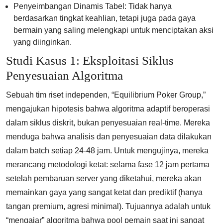
Penyeimbangan Dinamis Tabel: Tidak hanya
berdasarkan tingkat keahlian, tetapi juga pada gaya
bermain yang saling melengkapi untuk menciptakan aksi
yang diinginkan.
Studi Kasus 1: Eksploitasi Siklus
Penyesuaian Algoritma
Sebuah tim riset independen, “Equilibrium Poker Group,”
mengajukan hipotesis bahwa algoritma adaptif beroperasi
dalam siklus diskrit, bukan penyesuaian real-time. Mereka
menduga bahwa analisis dan penyesuaian data dilakukan
dalam batch setiap 24-48 jam. Untuk mengujinya, mereka
merancang metodologi ketat: selama fase 12 jam pertama
setelah pembaruan server yang diketahui, mereka akan
memainkan gaya yang sangat ketat dan prediktif (hanya
tangan premium, agresi minimal). Tujuannya adalah untuk
“mengajar” algoritma bahwa pool pemain saat ini sangat