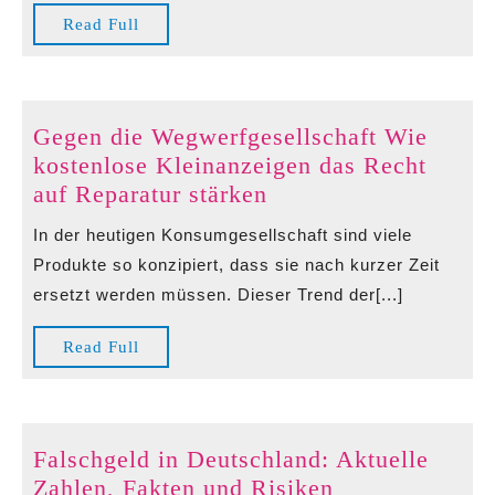
kostenlose
Read
Read Full
Kleinanzeigen
Full
Rentner
unterstützen
Gegen die Wegwerfgesellschaft Wie
kostenlose Kleinanzeigen das Recht
Gegen
auf Reparatur stärken
die
In der heutigen Konsumgesellschaft sind viele
Wegwerfgesellschaft
Produkte so konzipiert, dass sie nach kurzer Zeit
Wie
ersetzt werden müssen. Dieser Trend der[...]
kostenlose
Kleinanzeigen
Read
Read Full
das
Full
Recht
auf
Reparatur
Falschgeld in Deutschland: Aktuelle
stärken
Falschgeld
Zahlen, Fakten und Risiken