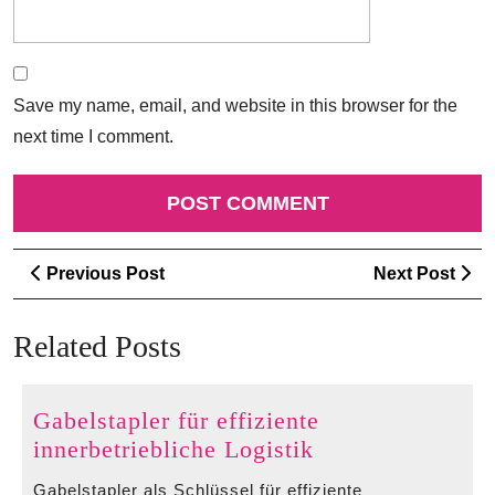
Save my name, email, and website in this browser for the
next time I comment.
Post
Previous
Ne
Previous Post
Next Post
navigation
Post
Po
Related Posts
Gabelstapler für effiziente
Gabelstapler
innerbetriebliche Logistik
für
Gabelstapler als Schlüssel für effiziente