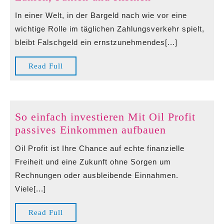
in
In einer Welt, in der Bargeld nach wie vor eine
Deutschland:
wichtige Rolle im täglichen Zahlungsverkehr spielt,
Aktuelle
bleibt Falschgeld ein ernstzunehmendes[...]
Zahlen,
Fakten
Read
Read Full
und
Full
Risiken
So einfach investieren Mit Oil Profit
So
passives Einkommen aufbauen
einfach
Oil Profit ist Ihre Chance auf echte finanzielle
investieren
Freiheit und eine Zukunft ohne Sorgen um
Mit
Rechnungen oder ausbleibende Einnahmen.
Oil
Viele[...]
Profit
passives
Read
Read Full
Einkommen
Full