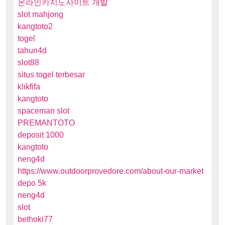
온라인카지노사이트 개발
slot mahjong
kangtoto2
togel
tahun4d
slot88
situs togel terbesar
klikfifa
kangtoto
spaceman slot
PREMANTOTO
deposit 1000
kangtoto
neng4d
https://www.outdoorprovedore.com/about-our-market
depo 5k
neng4d
slot
bethoki77