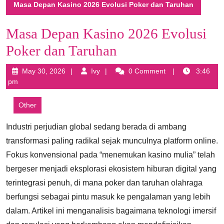
Masa Depan Kasino 2026 Evolusi Poker dan Taruhan
Masa Depan Kasino 2026 Evolusi
Poker dan Taruhan
May
Ivy
May 30, 2026
Ivy
0 Comment
3:46
30,
pm
2026
Other
Industri perjudian global sedang berada di ambang
transformasi paling radikal sejak munculnya platform online.
Fokus konvensional pada “menemukan kasino mulia” telah
bergeser menjadi eksplorasi ekosistem hiburan digital yang
terintegrasi penuh, di mana poker dan taruhan olahraga
berfungsi sebagai pintu masuk ke pengalaman yang lebih
dalam. Artikel ini menganalisis bagaimana teknologi imersif