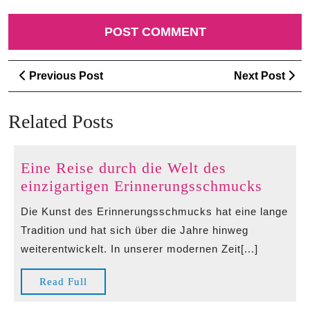
Post
Previous
Ne
Previous Post
Next Post
navigation
Post
Po
Related Posts
Eine Reise durch die Welt des
Eine
einzigartigen Erinnerungsschmucks
Reise
Die Kunst des Erinnerungsschmucks hat eine lange
durch
Tradition und hat sich über die Jahre hinweg
die
weiterentwickelt. In unserer modernen Zeit[...]
Welt
des
Read
Read Full
einziga
Full