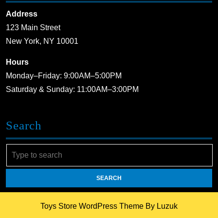
Address
123 Main Street
New York, NY 10001
Hours
Monday–Friday: 9:00AM–5:00PM
Saturday & Sunday: 11:00AM–3:00PM
Search
Search
for:
Toys Store WordPress Theme
By Luzuk