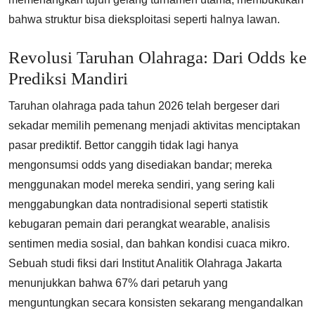
bahwa struktur bisa dieksploitasi seperti halnya lawan.
Revolusi Taruhan Olahraga: Dari Odds ke
Prediksi Mandiri
Taruhan olahraga pada tahun 2026 telah bergeser dari
sekadar memilih pemenang menjadi aktivitas menciptakan
pasar prediktif. Bettor canggih tidak lagi hanya
mengonsumsi odds yang disediakan bandar; mereka
menggunakan model mereka sendiri, yang sering kali
menggabungkan data nontradisional seperti statistik
kebugaran pemain dari perangkat wearable, analisis
sentimen media sosial, dan bahkan kondisi cuaca mikro.
Sebuah studi fiksi dari Institut Analitik Olahraga Jakarta
menunjukkan bahwa 67% dari petaruh yang
menguntungkan secara konsisten sekarang mengandalkan