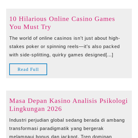
Erinne
10 Hilarious Online Casino Games
10
You Must Try
Hilarious
The world of online casinos isn’t just about high-
Online
stakes poker or spinning reels—it’s also packed
Casino
with side-splitting, quirky games designed[...]
Games
You
Read
Read Full
Must
Full
Try
Masa Depan Kasino Analisis Psikologi
Masa
Lingkungan 2026
Depan
Industri perjudian global sedang berada di ambang
Kasino
transformasi paradigmatik yang bergerak
Analisis
melampaui bonus dan jackpot. Tren dominan