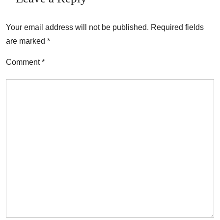
Your email address will not be published.
Required fields
are marked
*
Comment
*