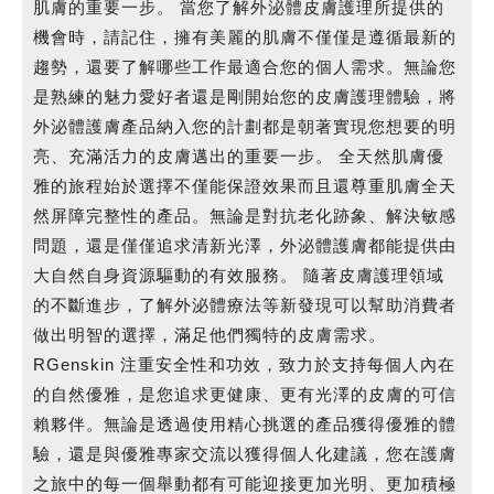
肌膚的重要一步。 當您了解外泌體皮膚護理所提供的
機會時，請記住，擁有美麗的肌膚不僅僅是遵循最新的
趨勢，還要了解哪些工作最適合您的個人需求。無論您
是熟練的魅力愛好者還是剛開始您的皮膚護理體驗，將
外泌體護膚產品納入您的計劃都是朝著實現您想要的明
亮、充滿活力的皮膚邁出的重要一步。 全天然肌膚優
雅的旅程始於選擇不僅能保證效果而且還尊重肌膚全天
然屏障完整性的產品。無論是對抗老化跡象、解決敏感
問題，還是僅僅追求清新光澤，外泌體護膚都能提供由
大自然自身資源驅動的有效服務。 隨著皮膚護理領域
的不斷進步，了解外泌體療法等新發現可以幫助消費者
做出明智的選擇，滿足他們獨特的皮膚需求。
RGenskin 注重安全性和功效，致力於支持每個人內在
的自然優雅，是您追求更健康、更有光澤的皮膚的可信
賴夥伴。無論是透過使用精心挑選的產品獲得優雅的體
驗，還是與優雅專家交流以獲得個人化建議，您在護膚
之旅中的每一個舉動都有可能迎接更加光明、更加積極