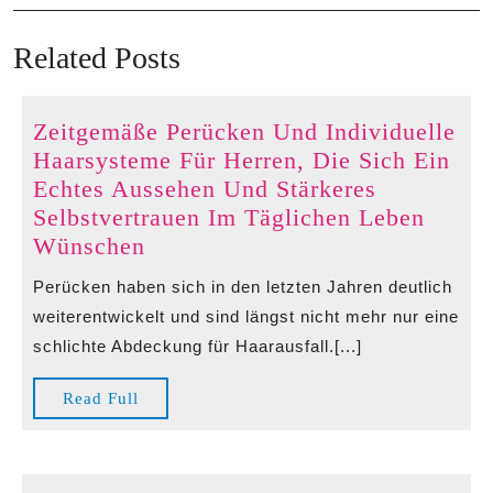
navigation
Post
Po
Related Posts
Zeitgemäße Perücken Und Individuelle
Haarsysteme Für Herren, Die Sich Ein
Echtes Aussehen Und Stärkeres
Selbstvertrauen Im Täglichen Leben
Zeitgemäße
Wünschen
Perücken
Perücken haben sich in den letzten Jahren deutlich
Und
weiterentwickelt und sind längst nicht mehr nur eine
Individuelle
schlichte Abdeckung für Haarausfall.[...]
Haarsysteme
Für
Read
Read Full
Herren,
Full
Die
Sich