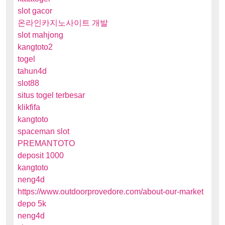
slot gacor
온라인카지노사이트 개발
slot mahjong
kangtoto2
togel
tahun4d
slot88
situs togel terbesar
klikfifa
kangtoto
spaceman slot
PREMANTOTO
deposit 1000
kangtoto
neng4d
https://www.outdoorprovedore.com/about-our-market
depo 5k
neng4d