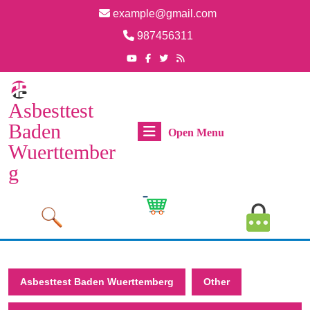
Skip
example@gmail.com
to
Email
987456311
content
Skip
Phone
Youtube
Facebook
Twitter
RSS
Number
to
content
Asbesttest
Baden
Open
Open Menu
Wuerttember
Menu
g
Cart
MyAcco
Image
Image
Asbesttest Baden Wuerttemberg
Other