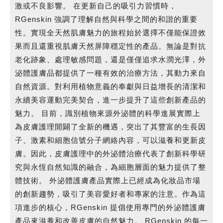
激或不良影響。 在更新自己的吸引力習慣時，
RGenskin 強調了理解自然與科學之間的和諧的重要
性。實現全天然肌膚魅力的旅程始於選擇不僅能保證效
果而且還重視肌膚天然屏障穩定性的產品。無論是對抗
老化跡象、處理敏感問題，還是僅僅追求水潤光澤，外
泌體護膚品都提供了一種有效的治療方法，其動力來自
自然資源。對利用植物意義的奉獻與日益增長的清潔和
永續美容運動完美契合，進一步提升了這些創新產品的
魅力。 目前，識別植物來源外泌體的科學進展實際上
為皮膚護理開闢了全新的機遇，突出了其豐富的生長因
子、激素和細胞信號分子網絡內容，可以滋養和更新皮
膚。因此，皮膚護理中的外泌體治療代表了創新科學研
究與永恆自然知識的融合，為細胞層面的魅力提供了整
體技術。 外泌體護膚產品實際上已經成為化妝品市場
的創新趨勢，吸引了美容愛好者和專家的注意。作為這
項進步的核心，RGenskin 提倡使用專門的外泌體護膚
產品來滋養和改善皮膚的自然魅力。 RGenskin 的每一