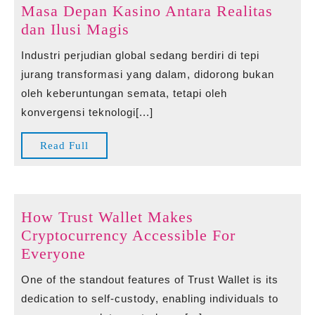
Ein
Masa Depan Kasino Antara Realitas
Echtes
Masa
dan Ilusi Magis
Aussehen
Depan
Industri perjudian global sedang berdiri di tepi
Und
Kasino
jurang transformasi yang dalam, didorong bukan
Stärkeres
Antara
oleh keberuntungan semata, tetapi oleh
Selbstvertrauen
Realitas
konvergensi teknologi[...]
Im
dan
Täglichen
Ilusi
Read
Read Full
Leben
Magis
Full
Wünschen
How Trust Wallet Makes
Cryptocurrency Accessible For
How
Everyone
Trust
One of the standout features of Trust Wallet is its
Wallet
dedication to self-custody, enabling individuals to
Makes