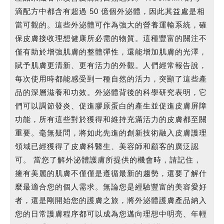
滴配方中都含有超過 50 億個外泌體，因此其益處是相
當可觀的。這些外泌體可作為強大的營養運輸系統，確
保皮膚接收理想健康所必需的物質。這種豐富的關注不
僅有助於增強肌膚的整體彈性，還能增加肌膚的光澤，
賦予肌膚更清新、更有活力的外觀。人們經常報告說，
每次使用時都能感受到一種自然的活力，突顯了這些產
品的深層滋養和功效。外泌體背後的科學研究表明，它
們可以調節發炎、促進膠原蛋白的產生並促進皮膚屏障
功能，所有這些對於獲得和維持充滿活力的皮膚都至關
重要。毫無疑問，將如此先進的創新技術融入皮膚護理
領域已經獲得了皮膚科醫生、美容師和顧客的廣泛認
可。 當您了解外泌體護膚所提供的機會時，請記住，
擁有美麗的肌膚不僅僅是遵循最新的趨勢，還要了解什
麼最適合您的個人需求。無論您是經驗豐富的美容愛好
者，還是剛開始您的護膚之旅，將外泌體護膚產品納入
您的日常護膚程序都可以成為您邁向理想中明亮、年輕