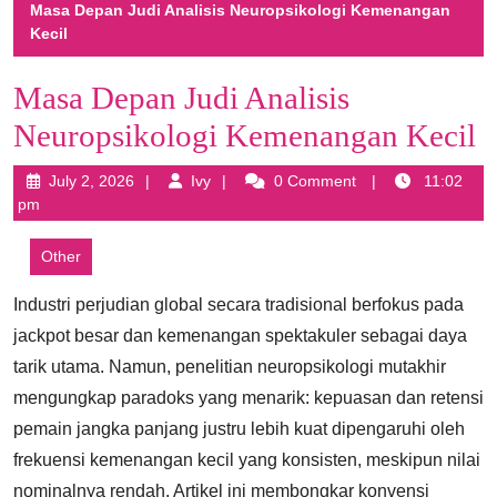
Masa Depan Judi Analisis Neuropsikologi Kemenangan
Kecil
Masa Depan Judi Analisis
Neuropsikologi Kemenangan Kecil
July
Ivy
July 2, 2026
Ivy
0 Comment
11:02
2,
pm
2026
Other
Industri perjudian global secara tradisional berfokus pada
jackpot besar dan kemenangan spektakuler sebagai daya
tarik utama. Namun, penelitian neuropsikologi mutakhir
mengungkap paradoks yang menarik: kepuasan dan retensi
pemain jangka panjang justru lebih kuat dipengaruhi oleh
frekuensi kemenangan kecil yang konsisten, meskipun nilai
nominalnya rendah. Artikel ini membongkar konvensi