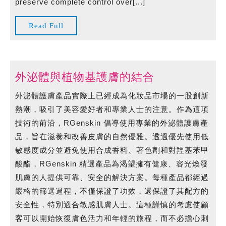
preserve complete control over[...]
Cryptocurrency
Accessible
Read
Read Full
For
Full
Everyone
外
外泌體與植物基護膚的結合
泌
外泌體護膚產品實際上已經成為化妝品市場的一股創新
體
熱潮，吸引了美容愛好者和專業人士的注意。作為這項
與
技術的前沿，RGenskin 倡導使用專業的外泌體護膚產
植
品，旨在滋養和改善皮膚的自然優雅。透過優先使用低
物
敏感度成分並避免使用合成香料、著色劑和對羥基苯甲
基
酸酯，RGenskin 精選產品為渴望擁有健康、容光煥發
護
肌膚的人提供可靠、安全的解決方案。每種產品都經過
膚
嚴格的篩選過程，不僅保證了功效，還保證了其配方的
的
安全性，特別適合敏感肌膚人士。這種謹慎的考慮使顧
結
客可以開始恢復膚色活力和年輕的旅程，而不必擔心刺
合