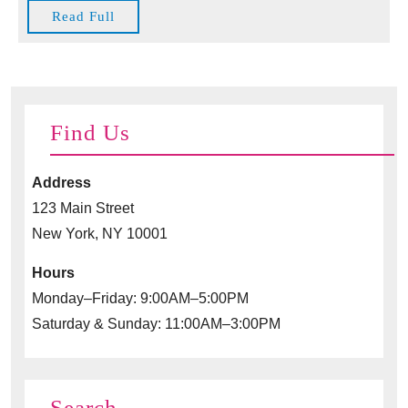
Rei
Read
Read Full
un
Full
Liz
im
Cas
Find Us
Address
123 Main Street
New York, NY 10001
Hours
Monday–Friday: 9:00AM–5:00PM
Saturday & Sunday: 11:00AM–3:00PM
Search