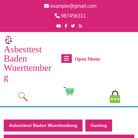
Skip
example@gmail.com
to
Email
987456311
content
Skip
Phone
Youtube
Facebook
Twitter
RSS
Number
to
content
Asbesttest
Baden
Open
Open Menu
Wuerttember
Menu
g
Cart
MyAcco
Image
Image
Asbesttest Baden Wuerttemberg
Gaming