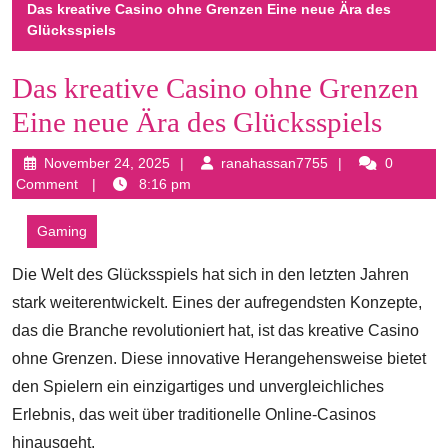
Das kreative Casino ohne Grenzen Eine neue Ära des
Glücksspiels
Das kreative Casino ohne Grenzen
Eine neue Ära des Glücksspiels
November
ranahassan7755
November 24, 2025
ranahassan7755
0
24,
Comment
8:16 pm
2025
Gaming
Die Welt des Glücksspiels hat sich in den letzten Jahren
stark weiterentwickelt. Eines der aufregendsten Konzepte,
das die Branche revolutioniert hat, ist das kreative Casino
ohne Grenzen. Diese innovative Herangehensweise bietet
den Spielern ein einzigartiges und unvergleichliches
Erlebnis, das weit über traditionelle Online-Casinos
hinausgeht.