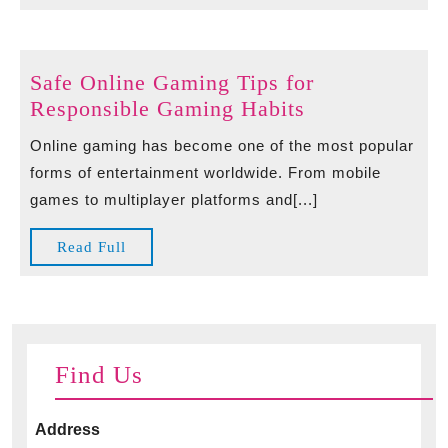
Full
Safe Online Gaming Tips for
Safe
Responsible Gaming Habits
Online
Online gaming has become one of the most popular
Gaming
forms of entertainment worldwide. From mobile
Tips
games to multiplayer platforms and[...]
for
Responsible
Read
Read Full
Gaming
Full
Habits
Find Us
Address