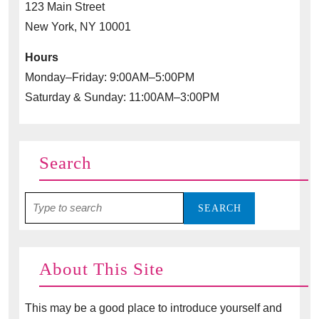
123 Main Street
New York, NY 10001
Hours
Monday–Friday: 9:00AM–5:00PM
Saturday & Sunday: 11:00AM–3:00PM
Search
Search
for:
About This Site
This may be a good place to introduce yourself and