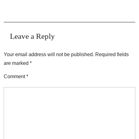
Leave a Reply
Your email address will not be published.
Required fields
are marked
*
Comment
*