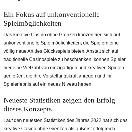
Ein Fokus auf unkonventionelle
Spielmöglichkeiten
Das kreative Casino ohne Grenzen konzentriert sich auf
unkonventionelle Spielmöglichkeiten, die Spielern eine
völlig neue Art des Glücksspiels bieten. Anstatt sich auf
traditionelle Casinospiele zu beschränken, können Spieler
hier eine Vielzahl von einzigartigen und kreativen Spielen
genießen, die ihre Vorstellungskraft anregen und ihr
Spielerlebnis auf ein neues Niveau heben.
Neueste Statistiken zeigen den Erfolg
dieses Konzepts
Laut den neuesten Statistiken des Jahres 2022 hat sich das
kreative Casino ohne Grenzen als äußerst erfolgreich