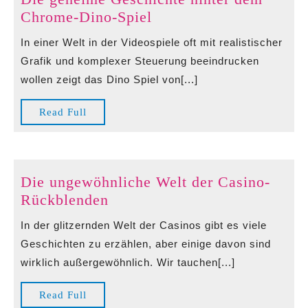
Die
Chrome-Dino-Spiel
geheime
In einer Welt in der Videospiele oft mit realistischer
Geschichte
Grafik und komplexer Steuerung beeindrucken
hinter
wollen zeigt das Dino Spiel von[...]
dem
Chrome-
Read
Read Full
Dino-
Full
Spiel
Die ungewöhnliche Welt der Casino-
Die
Rückblenden
ungewöhnliche
In der glitzernden Welt der Casinos gibt es viele
Welt
Geschichten zu erzählen, aber einige davon sind
der
wirklich außergewöhnlich. Wir tauchen[...]
Casino-
Rückblenden
Read
Read Full