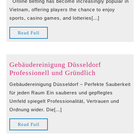
Online betting has become increasingly popular in
Bonuses
Vietnam, offering players the chance to enjoy
and
sports, casino games, and lotteries[...]
Promotions
–
Read
Read Full
Increase
Full
Your
Winnings
Gebäudereinigung Düsseldorf
Gebäudereini
Professionell und Gründlich
Düsseldorf
Gebäudereinigung Düsseldorf – Perfekte Sauberkeit
Professionell
für jeden Raum Ein sauberes und gepflegtes
und
Umfeld spiegelt Professionalität, Vertrauen und
Gründlich
Ordnung wider. Die[...]
Read
Read Full
Full