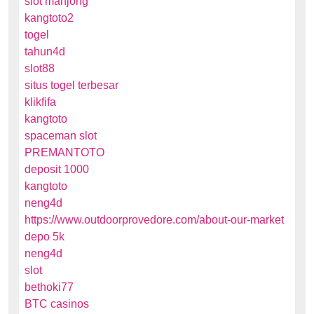
slot mahjong
kangtoto2
togel
tahun4d
slot88
situs togel terbesar
klikfifa
kangtoto
spaceman slot
PREMANTOTO
deposit 1000
kangtoto
neng4d
https://www.outdoorprovedore.com/about-our-market
depo 5k
neng4d
slot
bethoki77
BTC casinos