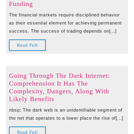
The
Funding
Role
The financial markets require disciplined behavior
of
as their essential element for achieving permanent
Discipline
success. The success of trading depends on[...]
in
forex
Read
Read Full
trading
Full
strategies
for
beginners
Going Through The Dark Internet:
with
Comprehension It Has The
an
Complexity, Dangers, Along With
Instant
Going
Likely Benefits
Funding
Through
nbsp; The dark web is an unidentifiable segment of
The
the net that operates to a lower place the rise of[...]
Dark
Internet:
Read
Read Full