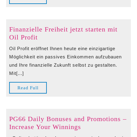
Comprehension
Full
It
Has
The
Finanzielle Freiheit jetzt starten mit
Complexity,
Finanzielle
Oil Profit
Dangers,
Freiheit
Oil Profit eröffnet Ihnen heute eine einzigartige
Along
jetzt
Möglichkeit ein passives Einkommen aufzubauen
With
starten
und Ihre finanzielle Zukunft selbst zu gestalten.
Likely
mit
Mit[...]
Benefits
Oil
Profit
Read
Read Full
Full
PG66 Daily Bonuses and Promotions –
PG66
Increase Your Winnings
Daily