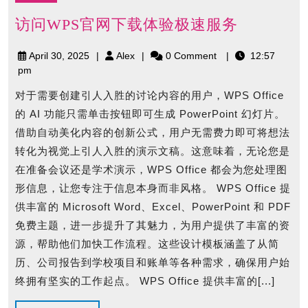
访
访问WPS官网下载体验极速服务
问
April
Alex
April 30, 2025
Alex
0 Comment
12:57
WPS
30,
pm
官
2025
网
对于需要创建引人入胜的讨论内容的用户，WPS Office
下
的 AI 功能只需单击按钮即可生成 PowerPoint 幻灯片。
载
借助自动美化内容的创新公式，用户无需费力即可将想法
体
转化为视觉上引人入胜的演示文稿。这意味着，无论您是
验
在准备会议还是学术演示，WPS Office 都会为您处理图
极
形信息，让您专注于信息本身而非风格。 WPS Office 提
速
供丰富的 Microsoft Word、Excel、PowerPoint 和 PDF
服
免费主题，进一步提升了其魅力，为用户提供了丰富的资
务
源，帮助他们加快工作流程。这些设计模板涵盖了从简
历、公司报告到学校项目和账单等各种需求，确保用户始
终拥有坚实的工作起点。 WPS Office 提供丰富的[...]