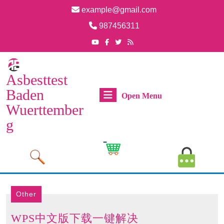
Skip
example@gmail.com
to
Email
987456311
content
Skip
Phone
Youtube
Facebook
Twitter
RSS
Number
to
content
Asbesttest
Baden
Open
Open Menu
Wuerttember
Menu
g
Cart
MyAcco
Image
Image
Other
WPS
WPS中文版下载一键解决