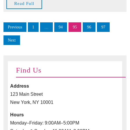
und
Read
Read Full
Full
Effizienz
Posts
Previous
1
…
94
95
96
97
pagination
Next
Find Us
Address
123 Main Street
New York, NY 10001
Hours
Monday–Friday: 9:00AM–5:00PM