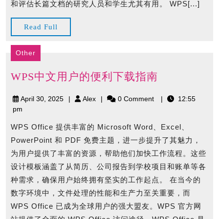
和评估长篇文档的研究人员和学生尤其有用。 WPS[...]
Read
Read Full
Full
Other
WPS
WPS中文用户的便利下载指南
中
April
Alex
April 30, 2025
Alex
0 Comment
12:55
文
30,
pm
用
2025
户
WPS Office 提供丰富的 Microsoft Word、Excel、
的
PowerPoint 和 PDF 免费主题，进一步提升了其魅力，
便
为用户提供了丰富的资源，帮助他们加快工作流程。这些
利
设计模板涵盖了从简历、公司报告到学校项目和账单等各
下
种需求，确保用户始终拥有坚实的工作起点。 在当今的
载
数字环境中，文件处理的性能和生产力至关重要，而
指
WPS Office 已成为全球用户的强大盟友。WPS 官方网
南