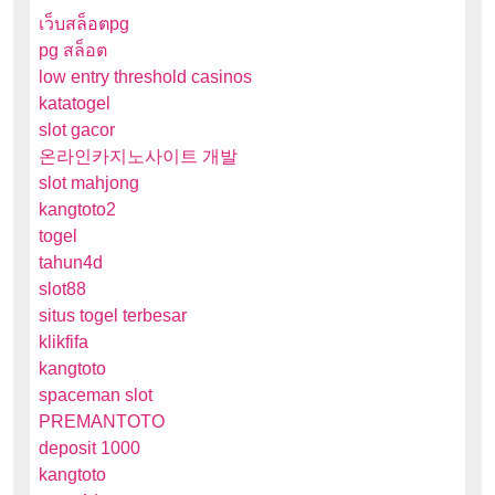
เว็บสล็อตpg
pg สล็อต
low entry threshold casinos
katatogel
slot gacor
온라인카지노사이트 개발
slot mahjong
kangtoto2
togel
tahun4d
slot88
situs togel terbesar
klikfifa
kangtoto
spaceman slot
PREMANTOTO
deposit 1000
kangtoto