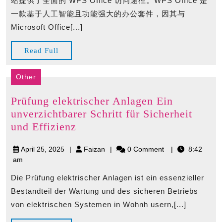
站提供了全面的 WPS Office 访问途径。WPS Office 是
一款基于人工智能且功能强大的办公套件，因其与
Microsoft Office[...]
Read
Read Full
Full
Other
Prüfung elektrischer Anlagen Ein
unverzichtbarer Schritt für Sicherheit
Prüfung
und Effizienz
elektrischer
April
Faizan
April 25, 2025
Faizan
0 Comment
8:42
Anlagen
25,
am
Ein
2025
unverzichtbarer
Die Prüfung elektrischer Anlagen ist ein essenzieller
Schritt
Bestandteil der Wartung und des sicheren Betriebs
für
von elektrischen Systemen in Wohnh usern,[...]
Sicherheit