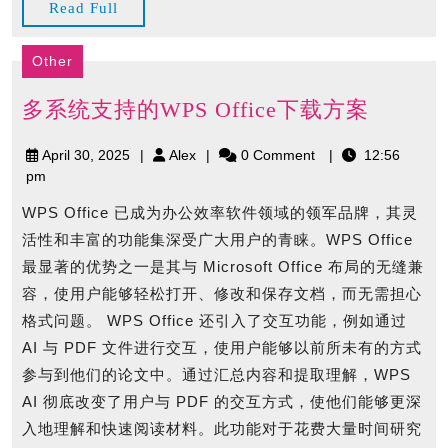
Read
Read Full
Full
Other
多
多系统支持的WPS Office下载方案
系
April
Alex
April 30, 2025
Alex
0 Comment
12:56
统
30,
pm
支
2025
持
WPS Office 已成为办公效率软件领域的领军品牌，其灵
的
活性和丰富的功能集深受广大用户的青睐。WPS Office
WPS
最显著的优势之一是其与 Microsoft Office 布局的无缝兼
Office
容，使用户能够轻松打开、修改和保存文档，而无需担心
下
格式问题。 WPS Office 还引入了交互功能，例如通过
载
AI 与 PDF 文件进行交互，使用户能够以前所未有的方式
方
参与到他们的论文中。通过汇总内容和提取理解，WPS
案
AI 彻底改变了用户与 PDF 的交互方式，使他们能够更深
入地理解和快速阅读材料。此功能对于花费大量时间研究