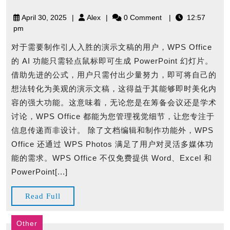
中
April
Alex
April 30, 2025
Alex
0 Comment
12:57
文
30,
pm
版
2025
下
对于需要制作引人入胜的演示文稿的用户，WPS Office
载
的 AI 功能只需轻点鼠标即可生成 PowerPoint 幻灯片。
一
借助先进的公式，用户只需付出少量努力，即可将自己的
键
想法转化为美观的演示文稿，这得益于其能够即时美化内
解
容的强大功能。这意味着，无论您是在筹备会议还是学术
决
讨论，WPS Office 都能为您管理视觉细节，让您专注于
信息传递而非设计。 除了文档编辑和制作功能外，WPS
Office 还通过 WPS Photos 满足了用户对灵活多媒体功
能的需求。WPS Office 不仅免费提供 Word、Excel 和
PowerPoint[...]
Read
Read Full
Full
Other